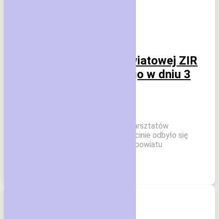
Echo Wsi
Kołobrzeg
Posiedzenie Rady Powiatowej ZIR
powiatu kołobrzeskiego w dniu 3
lipca 2026 r.
10 lipca 2026
W dniu 3 lipca 2026 r. przy okazji warsztatów
terenowych „Zielone złoto” w Gościnie odbyło się
posiedzenie Rady Powiatowej ZIR powiatu
kołobrzeskiego. W posiedzeniu […]
Czytaj dalej