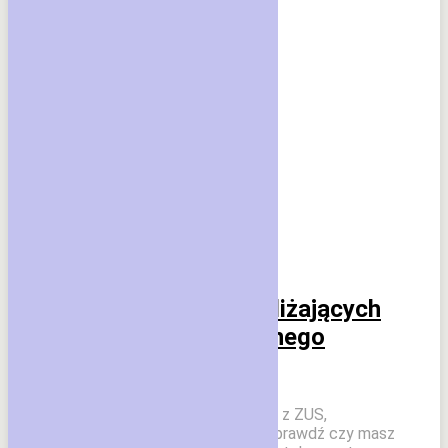
Echo Wsi
Ważne dla rolników zbliżających
się do wieku emerytalnego
3 czerwca 2026
Jeśli liczysz na emeryturę z KRUS i z ZUS,
przed złożeniem wniosku w ZUS, sprawdź czy masz