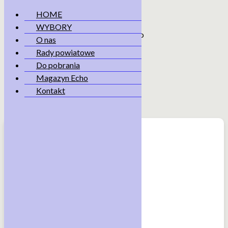
HOME
WYBORY
Skip
O nas
to
Rady powiatowe
content
Magazyn Echo
Do pobrania
Magazyn Echo
Home
Magazyn Echo
Kontakt
<< powrót