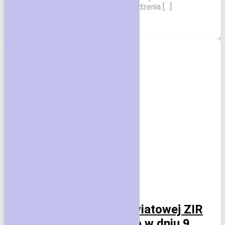
Władysław Bieniek. Podczas posiedzenia […]
Czytaj dalej
Echo Wsi
Sławno
Posiedzenie Rady Powiatowej ZIR
powiatu sławieńskiego w dniu 9