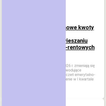
Echo Wsi
Aktualności
Od 1 czerwca 2026 r. nowe kwoty
przychodu decydujące
o zmniejszaniu lub zawieszaniu
świadczeń emerytalno-rentowych
3 czerwca 2026
Kasa informuje, że od 1 czerwca 2026 r. zmieniają się
kwoty miesięcznego przychodu powodujące
zmniejszanie lub zawieszanie świadczeń emerytalno-
rentowych. Przeciętne wynagrodzenie w I kwartale
2026 r. wyniosło […]
Czytaj dalej