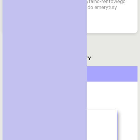
25-letni okres ubezpieczenia emerytalno-rentowego
w KRUS, gdyż przy ustalaniu prawa do emerytury
rolniczej liczy [&
Czytaj dalej
1
2
3
…
32
Next
Archiwalne numery
rok 2024
Kliknij miniaturkę, aby pobrać: