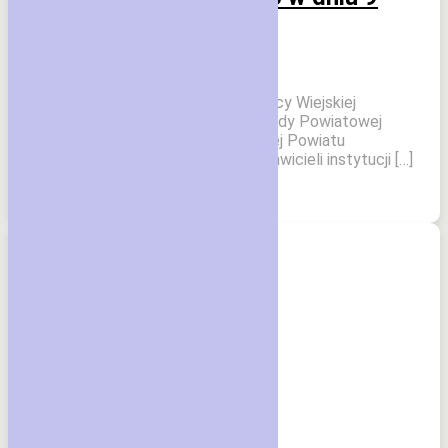
czerwca 2026 roku.
17 czerwca 2026
W dniu 9 czerwca 2026 r. w Świetlicy Wiejskiej
w Łącku odbyło się posiedzenie Rady Powiatowej
Zachodniopomorskiej Izby Rolniczej Powiatu
Sławieńskiego z udziałem przedstawicieli instytucji […]
Czytaj dalej