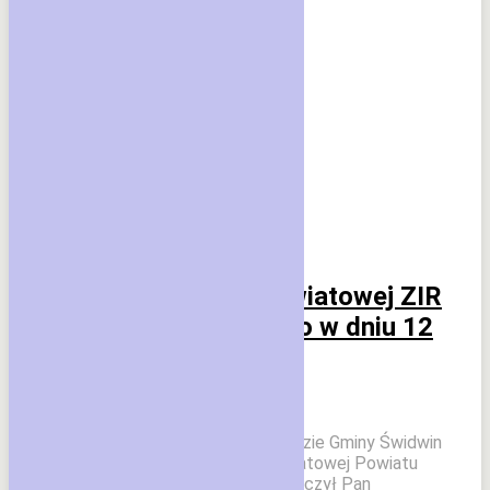
Echo Wsi
Świdwin
Posiedzenie Rady Powiatowej ZIR
powiatu świdwińskiego w dniu 12
czerwca 2026 r.
22 czerwca 2026
W dniu 12 czerwca 2026 r. w Urzędzie Gminy Świdwin
odbyło się posiedzenie Rady Powiatowej Powiatu
Świdwińskiego, któremu przewodniczył Pan