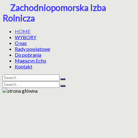
Skip
Zachodniopomorska Izba
to
Rolnicza
content
HOME
WYBORY
O nas
Rady powiatowe
Do pobrania
Magazyn Echo
Kontakt
Search
Search
for:
Search
Search
for: