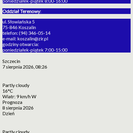
poniedziałek-piątek 8:00-16:00
Oddział Terenowy
:
ul. Słowiańska 5
75-846 Koszalin
telefon: (94) 346-05-14
e-mail: koszalin@zir.pl
godziny otwarcia:
poniedziałek-piątek 7:00-15:00
Szczecin
7 sierpnia 2026, 08:26
Partly cloudy
16°C
Wiatr: 9 km/h W
Prognoza
8 sierpnia 2026
Dzień
Partly cloudy