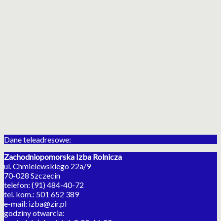
Dane teleadresowe:
Zachodniopomorska Izba Rolnicza
ul. Chmielewskiego 22a/9
70-028 Szczecin
telefon: (91) 484-40-72
tel. kom.: 501 652 389
e-mail: izba@zir.pl
godziny otwarcia: