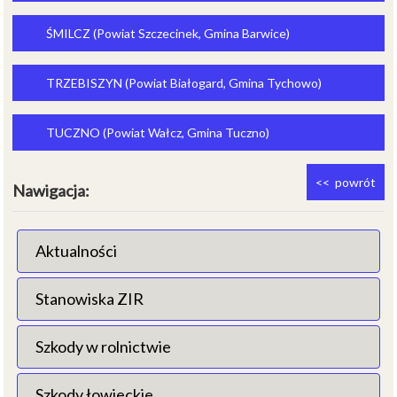
ŚMILCZ (Powiat Szczecinek, Gmina Barwice)
TRZEBISZYN (Powiat Białogard, Gmina Tychowo)
TUCZNO (Powiat Wałcz, Gmina Tuczno)
<< powrót
Nawigacja:
Aktualności
Stanowiska ZIR
Szkody w rolnictwie
Szkody łowieckie