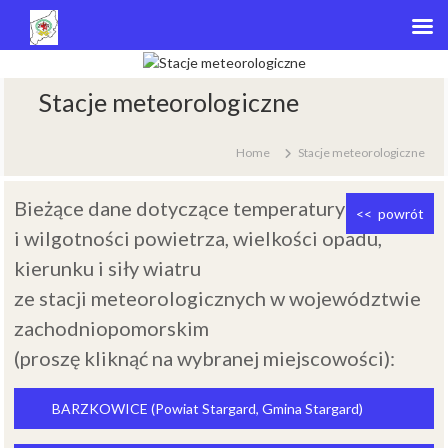
S
k
Stacje meteorologiczne
i
p
t
Home
Stacje meteorologiczne
o
c
Bieżące dane dotyczące temperatury
o
<< powrót
n
i wilgotności powietrza, wielkości opadu,
t
kierunku i siły wiatru
e
n
ze stacji meteorologicznych w województwie
t
zachodniopomorskim
(proszę kliknąć na wybranej miejscowości):
BARZKOWICE (Powiat Stargard, Gmina Stargard)