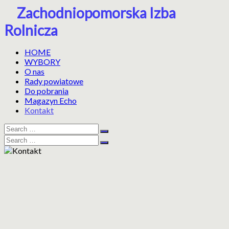
Skip
Zachodniopomorska Izba
to
Rolnicza
content
HOME
WYBORY
O nas
Rady powiatowe
Do pobrania
Magazyn Echo
Kontakt
Search
Search
for:
Search
Search
for: