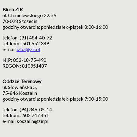
Biuro ZIR
ul. Chmielewskiego 22a/9
70-028 Szczecin
godziny otwarcia: poniedziałek-piątek 8:00-16:00
telefon: (91) 484-40-72
tel. kom.: 501 652 389
e-mail
izba@zir.pl
NIP: 852-18-75-490
REGON: 810951487
Oddział Terenowy
ul. Słowiańska 5,
75-846 Koszalin
godziny otwarcia: poniedziałek-piątek 7:00-15:00
telefon: (94) 346-05-14
tel. kom.: 602 747 451
e-mail koszalin@zir.pl