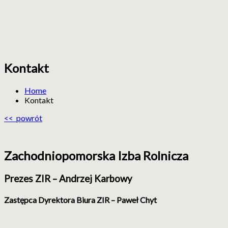
Kontakt
ZIR
Zachodniopomorska
Izba
Home
Rolnicza
Kontakt
<< powrót
Zachodniopomorska Izba Rolnicza
Prezes ZIR – Andrzej Karbowy
Zastępca Dyrektora Biura ZIR – Paweł Chyt