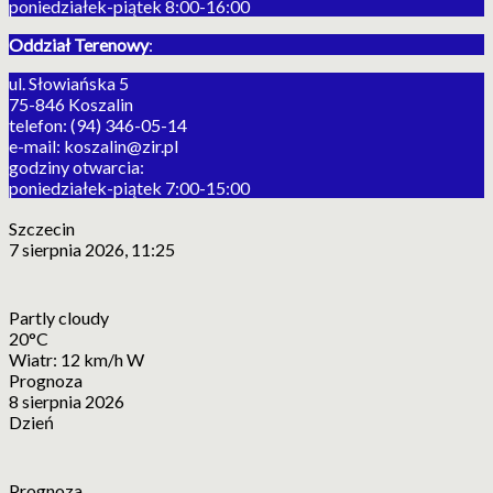
poniedziałek-piątek 8:00-16:00
Oddział Terenowy
:
ul. Słowiańska 5
75-846 Koszalin
telefon: (94) 346-05-14
e-mail: koszalin@zir.pl
godziny otwarcia:
poniedziałek-piątek 7:00-15:00
Szczecin
7 sierpnia 2026, 11:25
Partly cloudy
20°C
Wiatr: 12 km/h W
Prognoza
8 sierpnia 2026
Dzień
Prognoza