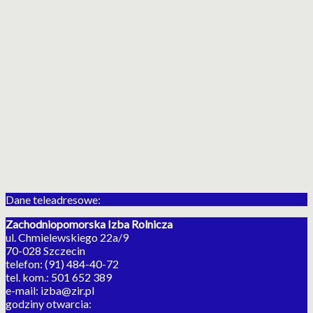
Dane teleadresowe:
Zachodniopomorska Izba Rolnicza
ul. Chmielewskiego 22a/9
70-028 Szczecin
telefon: (91) 484-40-72
tel. kom.: 501 652 389
e-mail: izba@zir.pl
godziny otwarcia: