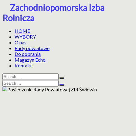
Skip
Zachodniopomorska Izba
to
Rolnicza
content
HOME
WYBORY
O nas
Rady powiatowe
Do pobrania
Magazyn Echo
Kontakt
Search
Search
for:
Search
Search
for: