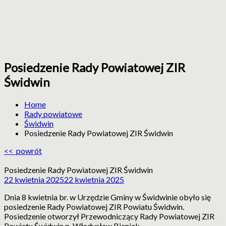
Posiedzenie Rady Powiatowej ZIR
ZIR
Zachodniopomorska
Świdwin
Izba
Rolnicza
Home
Rady powiatowe
Świdwin
Posiedzenie Rady Powiatowej ZIR Świdwin
<< powrót
Posiedzenie Rady Powiatowej ZIR Świdwin
22 kwietnia 2025
22 kwietnia 2025
Dnia 8 kwietnia br. w Urzędzie Gminy w Świdwinie obyło się
posiedzenie Rady Powiatowej ZIR Powiatu Świdwin.
Posiedzenie otworzył Przewodniczący Rady Powiatowej ZIR
Powiatu Świdwin p. Władysław Bieniek.