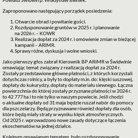
Zaproponowano następujący porządek posiedzenia:
Otwarcie obrad i powitanie gości.
Rozdysponowanie gruntów w 2025 r. i planowanie
na 2026 r. – KOWR
Realizacja dopłat za 2024 r. i omówienie zmian w bieżącej
kampanii – ARiMR.
Sprawy różne, dyskusja i wolne wnioski.
Jako pierwszy głos zabrał Kierownik BP ARiMR w Świdwinie
omawiając temat związany z realizacją dopłat za 2024 r.
Zostały przedstawione główne płatności, z których korzystali
dotychczas rolnicy, a były to dopłaty m.in. do: klęski suszowej,
dopłaty do kukurydzy, dopłaty do materiału siewnego. Łączna
powierzchnia do której zostały przyznane płatności w 2024 r.
to 42 777 ha i to nie tylko w naszym powiecie. Jeśli chodzi
o aktualne dopłaty od 31 maja będzie ruszał nabór do pomocy
dla pszczelarzy. Będą przyznawane również dopłaty dla osób,
które będą miały straty w wyniku klęsk atmosferycznych.
Od 2025 r. wprowadzono nowe zasady dotyczące łączenia
ekoschematów na jednej działce.
Kolejnym omawianym tematem, było rozdysponowanie