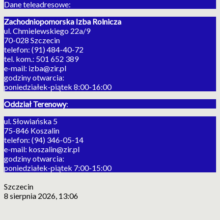
Dane teleadresowe:
Zachodniopomorska Izba Rolnicza
ul. Chmielewskiego 22a/9
70-028 Szczecin
telefon: (91) 484-40-72
tel. kom.: 501 652 389
e-mail: izba@zir.pl
godziny otwarcia:
poniedziałek-piątek 8:00-16:00
Oddział Terenowy
:
ul. Słowiańska 5
75-846 Koszalin
telefon: (94) 346-05-14
e-mail: koszalin@zir.pl
godziny otwarcia:
poniedziałek-piątek 7:00-15:00
Szczecin
8 sierpnia 2026, 13:06