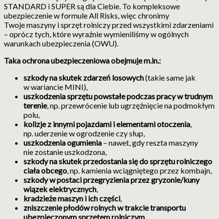
STANDARD i SUPER są dla Ciebie. To kompleksowe
ubezpieczenie w formule All Risks, więc chronimy
Twoje maszyny i sprzęt rolniczy przed wszystkimi zdarzeniami
– oprócz tych, które wyraźnie wymieniliśmy w ogólnych
warunkach ubezpieczenia (OWU).
Taka ochrona ubezpieczeniowa obejmuje m.in.:
szkody na skutek zdarzeń losowych
(takie same jak
w wariancie MINI),
uszkodzenia sprzętu powstałe podczas pracy w trudnym
terenie
, np. przewrócenie lub ugrzęźnięcie na podmokłym
polu,
kolizje z innymi pojazdami i elementami otoczenia
,
np. uderzenie w ogrodzenie czy słup,
uszkodzenia ogumienia
– nawet, gdy reszta maszyny
nie zostanie uszkodzona,
szkody na skutek przedostania się do sprzętu rolniczego
ciała obcego
, np. kamienia wciągniętego przez kombajn,
szkody w postaci przegryzienia przez gryzonie/kuny
wiązek elektrycznych
,
kradzieże maszyn i ich części
,
zniszczenie płodów rolnych w trakcie transportu
ubezpieczonym sprzętem rolniczym
.