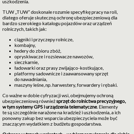
uszkodzenia.
TUW „TUW” doskonale rozumie specyfikę pracy na roli,
dlatego oferuje skuteczną ochronę ubezpieczeniową dla
bardzo szerokiego katalogu pojazdów oraz urządzeń
rolniczych, takich jak:
ciągniki i przyczepy rolnicze,
kombajny,
hedery do zbioru zbóż,
opryskiwacze i rozsiewacze nawozów,
sieczkarnie,
ładowarki oraz prasy zwijająco-kostkujące,
platformy sadownicze i zaawansowany sprzęt
do nawadniania,
maszyny leśne, np. harwestery, forwardery i rębaki.
Co ważne w dobie cyfryzacji wsi, obejmujemy ochroną
ubezpieczeniową również
sprzęt do rolnictwa precyzyjnego,
w tym systemy GPS i urządzenia telematyczne
. Elementy
te są szczególnie narażone na kradzież i uszkodzenia, a ich
ponowny zakup bez wsparcia ubezpieczyciela może być
znaczącym wydatkiem z budżetu gospodarstwa.