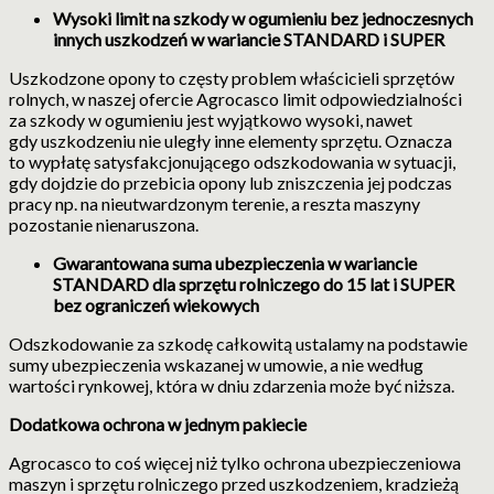
Wysoki limit na szkody w ogumieniu bez jednoczesnych
innych uszkodzeń w wariancie STANDARD i SUPER
Uszkodzone opony to częsty problem właścicieli sprzętów
rolnych, w naszej ofercie Agrocasco limit odpowiedzialności
za szkody w ogumieniu jest wyjątkowo wysoki, nawet
gdy uszkodzeniu nie uległy inne elementy sprzętu. Oznacza
to wypłatę satysfakcjonującego odszkodowania w sytuacji,
gdy dojdzie do przebicia opony lub zniszczenia jej podczas
pracy np. na nieutwardzonym terenie, a reszta maszyny
pozostanie nienaruszona.
Gwarantowana suma ubezpieczenia w wariancie
STANDARD dla sprzętu rolniczego do 15 lat i SUPER
bez ograniczeń wiekowych
Odszkodowanie za szkodę całkowitą ustalamy na podstawie
sumy ubezpieczenia wskazanej w umowie, a nie według
wartości rynkowej, która w dniu zdarzenia może być niższa.
Dodatkowa ochrona w jednym pakiecie
Agrocasco to coś więcej niż tylko ochrona ubezpieczeniowa
maszyn i sprzętu rolniczego przed uszkodzeniem, kradzieżą