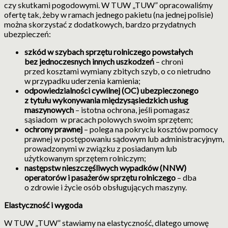
czy skutkami pogodowymi. W TUW „TUW” opracowaliśmy
ofertę tak, żeby w ramach jednego pakietu (na jednej polisie)
można skorzystać z dodatkowych, bardzo przydatnych
ubezpieczeń:
szkód w szybach sprzętu rolniczego powstałych
bez jednoczesnych innych uszkodzeń
– chroni
przed kosztami wymiany zbitych szyb, o co nietrudno
w przypadku uderzenia kamienia;
odpowiedzialności cywilnej (OC) ubezpieczonego
z tytułu wykonywania międzysąsiedzkich usług
maszynowych
– istotna ochrona, jeśli pomagasz
sąsiadom w pracach polowych swoim sprzętem;
ochrony prawnej
– polega na pokryciu kosztów pomocy
prawnej w postępowaniu sądowym lub administracyjnym,
prowadzonymi w związku z posiadanym lub
użytkowanym sprzętem rolniczym;
następstw nieszczęśliwych wypadków (NNW)
operatorów i pasażerów sprzętu rolniczego
– dba
o zdrowie i życie osób obsługujących maszyny.
Elastyczność i wygoda
W TUW „TUW” stawiamy na elastyczność, dlatego umowę