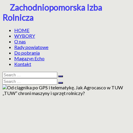
Skip
Zachodniopomorska Izba
to
Rolnicza
content
HOME
WYBORY
O nas
Rady powiatowe
Do pobrania
Magazyn Echo
Kontakt
Search
Search
for:
Search
Search
for: