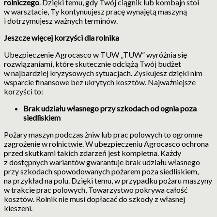
rolniczego
. Dzięki temu, gdy Twój ciągnik lub kombajn stoi
w warsztacie, Ty kontynuujesz pracę wynajętą maszyną
i dotrzymujesz ważnych terminów.
Jeszcze więcej korzyści dla rolnika
Ubezpieczenie Agrocasco w TUW „TUW” wyróżnia się
rozwiązaniami, które skutecznie odciążą Twój budżet
w najbardziej kryzysowych sytuacjach. Zyskujesz dzięki nim
wsparcie finansowe bez ukrytych kosztów. Najważniejsze
korzyści to:
Brak udziału własnego przy szkodach od ognia poza
siedliskiem
Pożary maszyn podczas żniw lub prac polowych to ogromne
zagrożenie w rolnictwie. W ubezpieczeniu Agrocasco ochrona
przed skutkami takich zdarzeń jest kompletna. Każdy
z dostępnych wariantów gwarantuje brak udziału własnego
przy szkodach spowodowanych pożarem poza siedliskiem,
na przykład na polu. Dzięki temu, w przypadku pożaru maszyny
w trakcie prac polowych, Towarzystwo pokrywa całość
kosztów. Rolnik nie musi dopłacać do szkody z własnej
kieszeni.