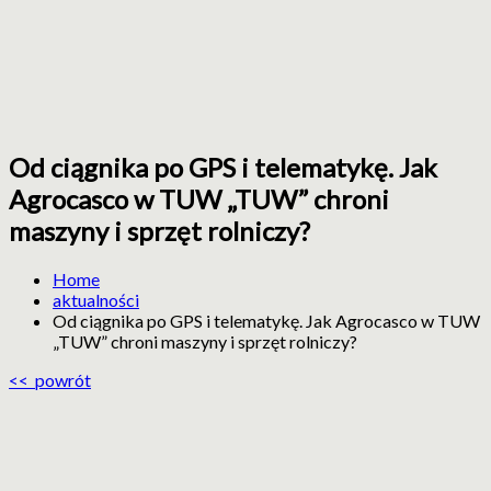
Od ciągnika po GPS i telematykę. Jak
ZIR
Zachodniopomorska
Agrocasco w TUW „TUW” chroni
Izba
Rolnicza
maszyny i sprzęt rolniczy?
Home
aktualności
Od ciągnika po GPS i telematykę. Jak Agrocasco w TUW
„TUW” chroni maszyny i sprzęt rolniczy?
<< powrót