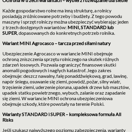
Ochrona w trzech wariantach – wybierz rozwiązanie dla siebie
Każde gospodarstwo rolne ma inną strukturę, a rolnicy
posiadają zróżnicowane potrzeby i budżety. Z tego powodu
maszyny i sprzęt rolniczy można ubezpieczyć wybierając jeden
z trzech dostępnych wariantów:
MINI, STANDARD lub
SUPER
, dopasowanych do konkretnych potrzeb rolnika.
Wariant MINI Agrocasco – tarcza przed siłami natury
Ubezpieczenie Agrocasco w wariancie MINI obejmuje
ochroną zniszczenia sprzętu rolniczego na skutek różnych
zdarzeń losowych. Pozwala ograniczyć finansowe skutki
anomalii pogodowych i nagłych katastrof. Jego zakres
obejmuje: deszcz nawalny, falę ponaddźwiękową, grad, lawinę,
napór śniegu, osuwanie się ziemi, powódź, pożar, silny wiatr,
trzęsienie ziemi, uderzenie pioruna, upadek drzew lub masztów,
upadek statku powietrznego, wybuch, zalanie oraz zapadanie
się ziemi. W wariancie MINI ochrona ubezpieczeniowa
obejmuje szkody, które powstały na terenie Polski.
Warianty STANDARD i SUPER – kompleksowa formuła All
Risks
Jeśli szukasz najwyższego poziomu zabezpieczenia, warianty