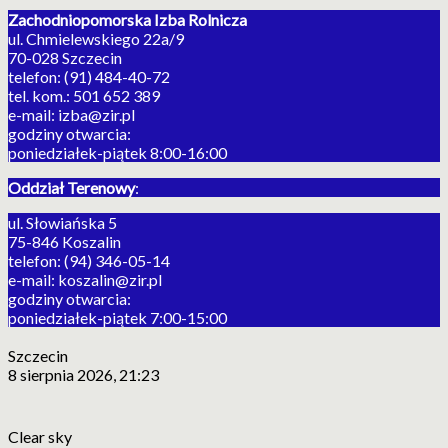
Zachodniopomorska Izba Rolnicza
ul. Chmielewskiego 22a/9
70-028 Szczecin
telefon: (91) 484-40-72
tel. kom.: 501 652 389
e-mail: izba@zir.pl
godziny otwarcia:
poniedziałek-piątek 8:00-16:00
Oddział Terenowy
:
ul. Słowiańska 5
75-846 Koszalin
telefon: (94) 346-05-14
e-mail: koszalin@zir.pl
godziny otwarcia:
poniedziałek-piątek 7:00-15:00
Szczecin
8 sierpnia 2026, 21:23
Clear sky