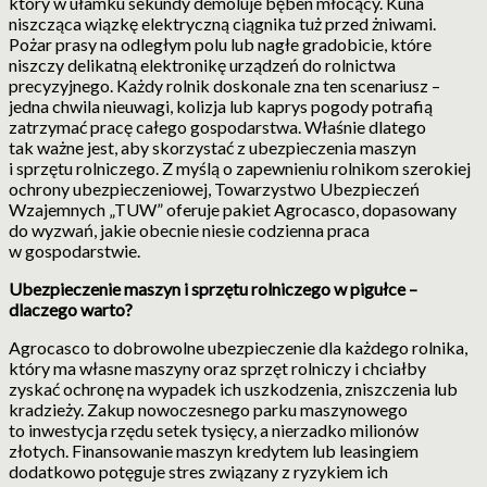
który w ułamku sekundy demoluje bęben młócący. Kuna
niszcząca wiązkę elektryczną ciągnika tuż przed żniwami.
Pożar prasy na odległym polu lub nagłe gradobicie, które
niszczy delikatną elektronikę urządzeń do rolnictwa
precyzyjnego. Każdy rolnik doskonale zna ten scenariusz –
jedna chwila nieuwagi, kolizja lub kaprys pogody potrafią
zatrzymać pracę całego gospodarstwa. Właśnie dlatego
tak ważne jest, aby skorzystać z ubezpieczenia maszyn
i sprzętu rolniczego. Z myślą o zapewnieniu rolnikom szerokiej
ochrony ubezpieczeniowej, Towarzystwo Ubezpieczeń
Wzajemnych „TUW” oferuje pakiet Agrocasco, dopasowany
do wyzwań, jakie obecnie niesie codzienna praca
w gospodarstwie.
Ubezpieczenie maszyn i sprzętu rolniczego w pigułce –
dlaczego warto?
Agrocasco to dobrowolne ubezpieczenie dla każdego rolnika,
który ma własne maszyny oraz sprzęt rolniczy i chciałby
zyskać ochronę na wypadek ich uszkodzenia, zniszczenia lub
kradzieży. Zakup nowoczesnego parku maszynowego
to inwestycja rzędu setek tysięcy, a nierzadko milionów
złotych. Finansowanie maszyn kredytem lub leasingiem
dodatkowo potęguje stres związany z ryzykiem ich