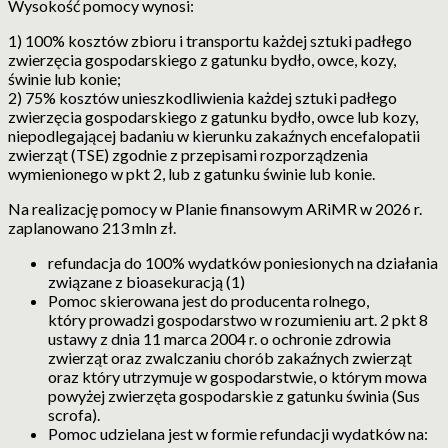
Wysokość pomocy wynosi:
1) 100% kosztów zbioru i transportu każdej sztuki padłego
zwierzęcia gospodarskiego z gatunku bydło, owce, kozy,
świnie lub konie;
2) 75% kosztów unieszkodliwienia każdej sztuki padłego
zwierzęcia gospodarskiego z gatunku bydło, owce lub kozy,
niepodlegającej badaniu w kierunku zakaźnych encefalopatii
zwierząt (TSE) zgodnie z przepisami rozporządzenia
wymienionego w pkt 2, lub z gatunku świnie lub konie.
Na realizację pomocy w Planie finansowym ARiMR w 2026 r.
zaplanowano 213 mln zł.
refundacja do 100% wydatków poniesionych na działania
związane z bioasekuracją (1)
Pomoc skierowana jest do producenta rolnego,
który prowadzi gospodarstwo w rozumieniu art. 2 pkt 8
ustawy z dnia 11 marca 2004 r. o ochronie zdrowia
zwierząt oraz zwalczaniu chorób zakaźnych zwierząt
oraz który utrzymuje w gospodarstwie, o którym mowa
powyżej zwierzęta gospodarskie z gatunku świnia (Sus
scrofa).
Pomoc udzielana jest w formie refundacji wydatków na: