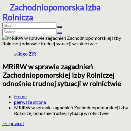
Skip
Zachodniopomorska Izba
to
Rolnicza
content
Search
Search
for:
Search
Search
for:
MRiRW w sprawie zagadnień
ZIR
Zachodniopomorska
Zachodniopomorskiej Izby Rolniczej
Izba
Rolnicza
odnośnie trudnej sytuacji w rolnictwie
Home
pierwsza strona
MRiRW w sprawie zagadnień Zachodniopomorskiej Izby
Rolniczej odnośnie trudnej sytuacji w rolnictwie
<< powrót