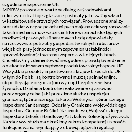
uzgodnione na poziomie UE.
MRiRW pozostaje otwarte na dialog ze środowiskami
rolniczymi i traktuje zgłaszane postulaty jako ważny wkład
w kształtowanie przyszłych rozwiązań. Prowadzone analizy
oraz udział w negocjacjach unijnych mają na celu wypracowanie
takich mechanizmów wsparcia, które w ramach dostępnych
możliwości prawnych i finansowych będą odpowiadały
na rzeczywiste potrzeby gospodarstw rolnych i obszarów
wiejskich, przy jednoczesnym zapewnieniu stabilności
i przewidywalności systemu wsparcia w kolejnych latach.
Chcielibyśmy zdementować niezgodne z prawdą twierdzenie
o niekontrolowanym napływie produktów rolnych spoza UE.
Wszystkie produkty importowane z krajów trzecich do UE,
w tym do Polski, są kontrolowane i muszą spełniać unijne,
niepodlegające negocjacjom wymogi bezpieczeństwa
żywności. Działania kontrolne realizowane są zarówno
przez organy celne, jak i przez inne służby (inspekcje)
graniczne, tj. Granicznego Lekarza Weterynarii, Granicznego
Inspektora Sanitarnego, Oddziały Graniczne Wojewódzkiego
Inspektora Ochrony Roślin i Nasiennictwa, Wojewódzkiego
Inspektora Jakości Handlowej Artykułów Rolno-Spożywczych.
Każda z ww. służb ma określony zakres kompetencji i sposób
funkcjonowania, wynikający z obowiązujących regulacji