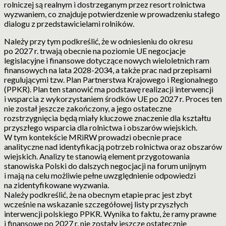
rolniczej są realnym i dostrzeganym przez resort rolnictwa
wyzwaniem, co znajduje potwierdzenie w prowadzeniu stałego
dialogu z przedstawicielami rolników.
Należy przy tym podkreślić, że w odniesieniu do okresu
po 2027 r. trwają obecnie na poziomie UE negocjacje
legislacyjne i finansowe dotyczące nowych wieloletnich ram
finansowych na lata 2028-2034, a także prac nad przepisami
regulującymi tzw. Plan Partnerstwa Krajowego i Regionalnego
(PPKR). Plan ten stanowić ma podstawę realizacji interwencji
i wsparcia z wykorzystaniem środków UE po 2027 r. Proces ten
nie został jeszcze zakończony, a jego ostateczne
rozstrzygnięcia będą miały kluczowe znaczenie dla kształtu
przyszłego wsparcia dla rolnictwa i obszarów wiejskich.
W tym kontekście MRiRW prowadzi obecnie prace
analityczne nad identyfikacją potrzeb rolnictwa oraz obszarów
wiejskich. Analizy te stanowią element przygotowania
stanowiska Polski do dalszych negocjacji na forum unijnym
i mają na celu możliwie pełne uwzględnienie odpowiedzi
na zidentyfikowane wyzwania.
Należy podkreślić, że na obecnym etapie prac jest zbyt
wcześnie na wskazanie szczegółowej listy przyszłych
interwencji polskiego PPKR. Wynika to faktu, że ramy prawne
i finansowe po 2027 r. nie zostały jeszcze ostatecznie