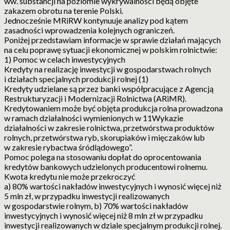
ww. substancji na poziomie wykrywalności będą objęte
zakazem obrotu na terenie Polski.
Jednocześnie MRiRW kontynuuje analizy pod kątem
zasadności wprowadzenia kolejnych ograniczeń.
Poniżej przedstawiam informacje w sprawie działań mających
na celu poprawę sytuacji ekonomicznej w polskim rolnictwie:
1) Pomoc w celach inwestycyjnych
Kredyty na realizację inwestycji w gospodarstwach rolnych
i działach specjalnych produkcji rolnej (1)
Kredyty udzielane są przez banki współpracujące z Agencją
Restrukturyzacji i Modernizacji Rolnictwa (ARiMR).
Kredytowaniem może być objęta produkcja rolna prowadzona
w ramach działalności wymienionych w 11Wykazie
działalności w zakresie rolnictwa, przetwórstwa produktów
rolnych, przetwórstwa ryb, skorupiaków i mięczaków lub
w zakresie rybactwa śródlądowego”.
Pomoc polega na stosowaniu dopłat do oprocentowania
kredytów bankowych udzielonych producentowi rolnemu.
Kwota kredytu nie może przekroczyć
a) 80% wartości nakładów inwestycyjnych i wynosić więcej niż
5 mln zł, w przypadku inwestycji realizowanych
w gospodarstwie rolnym, b) 70% wartości nakładów
inwestycyjnych i wynosić więcej niż 8 mln zł w przypadku
inwestycji realizowanych w dziale specjalnym produkcji rolnej.