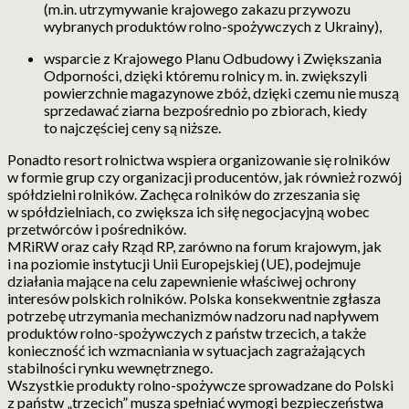
(m.in. utrzymywanie krajowego zakazu przywozu
wybranych produktów rolno-spożywczych z Ukrainy),
wsparcie z Krajowego Planu Odbudowy i Zwiększania
Odporności, dzięki któremu rolnicy m. in. zwiększyli
powierzchnie magazynowe zbóż, dzięki czemu nie muszą
sprzedawać ziarna bezpośrednio po zbiorach, kiedy
to najczęściej ceny są niższe.
Ponadto resort rolnictwa wspiera organizowanie się rolników
w formie grup czy organizacji producentów, jak również rozwój
spółdzielni rolników. Zachęca rolników do zrzeszania się
w spółdzielniach, co zwiększa ich siłę negocjacyjną wobec
przetwórców i pośredników.
MRiRW oraz cały Rząd RP, zarówno na forum krajowym, jak
i na poziomie instytucji Unii Europejskiej (UE), podejmuje
działania mające na celu zapewnienie właściwej ochrony
interesów polskich rolników. Polska konsekwentnie zgłasza
potrzebę utrzymania mechanizmów nadzoru nad napływem
produktów rolno-spożywczych z państw trzecich, a także
konieczność ich wzmacniania w sytuacjach zagrażających
stabilności rynku wewnętrznego.
Wszystkie produkty rolno-spożywcze sprowadzane do Polski
z państw „trzecich” muszą spełniać wymogi bezpieczeństwa