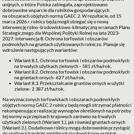
unijnych, o które Polska zabiegała, zaprojektowano
dobrowolne wsparcie dla rolników gospodarujących
na obszarach objętych normą GAEC 2. W rezultacie, od 15
marca 2026 r. rolnicy będą mogli ubiegać się o nową
interwencję rolno-środowiskowo-klimatyczną w ramach Planu
Strategicznego dla Wspólnej Polityki Rolnej na lata 2023-
2027: Interwencja 8. Ochrona torfowisk i obszarów
podmokłych na gruntach użytkowanych rolniczo. Planuje się
wdrożenie następujących wariantów:
Wariant 8.1. Ochrona torfowisk i obszarów podmokłych
na trwałych użytkach zielonych – 581 zł/ha/rok,
Wariant 8.2. Ochrona torfowisk i obszarów podmokłych
na gruntach ornych- 627 zł/ha/rok,
Wariant 8.3. Przekształcanie gruntów ornych w użytki
zielone- 2 387 zł/ha/rok.
Na wyznaczonych torfowiskach i obszarach podmokłych
objętych normą GAEC 2 rolnicy będą mogli otrzymać płatności
rekompensujące realizację wymogów określonych na potrzeby
tej normy w przepisach krajowych zarówno na trwałych
użytkach zielonych (Wariant 1.), jak również gruntach ornych
(Wariant 2.). Dodatkowo rolnicy mogą dobrowolnie przystąpić
do realizacji bardziej ambitnych środowiskowo praktyk