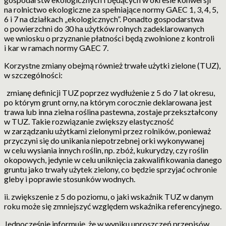
na rolnictwo ekologiczne za spełniające normy GAEC 1, 3, 4, 5,
6 i 7 na działkach „ekologicznych”. Ponadto gospodarstwa
o powierzchni do 30 ha użytków rolnych zadeklarowanych
we wniosku o przyznanie płatności będą zwolnione z kontroli
i kar w ramach normy GAEC 7.
Korzystne zmiany obejmą również trwałe użytki zielone (TUZ),
w szczególności:
zmianę definicji TUZ poprzez wydłużenie z 5 do 7 lat okresu,
po którym grunt orny, na którym corocznie deklarowana jest
trawa lub inna zielna roślina pastewna, zostaje przekształcony
w TUZ. Takie rozwiązanie zwiększy elastyczność
w zarządzaniu użytkami zielonymi przez rolników, ponieważ
przyczyni się do unikania niepotrzebnej orki wykonywanej
w celu wysiania innych roślin, np. zbóż, kukurydzy, czy roślin
okopowych, jedynie w celu uniknięcia zakwalifikowania danego
gruntu jako trwały użytek zielony, co będzie sprzyjać ochronie
gleby i poprawie stosunków wodnych.
ii. zwiększenie z 5 do poziomu, o jaki wskaźnik TUZ w danym
roku może się zmniejszyć względem wskaźnika referencyjnego.
Jednocześnie informuję, że w wyniku uproszczeń przepisów