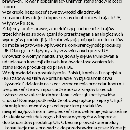
prawnych. Towar niespełniający unijnych standardów jakości
i norm
w zakresie bezpieczeństwa żywności dla zdrowia
konsumentów nie jest dopuszczany do obrotu w krajach UE,
w tym w Polsce.
Zdajemy sobie sprawę, że niektórzy producenci z krajów
trzecich nie są zobowiązani do przestrzegania analogicznych
wymogów produkcji, jakie obowiązują unijnych producentów,
co może negatywnie wpływać na konkurencyjność produkcji
UE. Dlatego też dążymy, aby w zawieranych przez UE
umowach o wolnym handlu znajdowały się uwarunkowania
udzielanych koncesji dla tych krajów dostosowaniem ich
standardów produkcji do prawa UE.
W odpowiedzi na postulaty m.in. Polski, Komisja Europejska
(KE) zapowiedziała w komunikacie „Wizja dla rolnictwa
i żywności” działania na rzecz wzmocnienia procedur kontroli
bezpieczeństwa w imporcie żywności z krajów trzecich,
zwłaszcza w zakresie dobrostanu zwierząt i pestycydów.
Chociaż Komisja podkreśla, że obowiązujące przepisy UE już
chronią konsumentów przed importem produktów
niespełniających norm bezpieczeństwa, deklaruje jednocześnie
działania w celu dalszego zbliżenia wymogów w imporcie
do standardów produkcji UE. Obecnie prowadzone analizy
i konsultacje mają prowadzić do przedstawienia przez Komisję