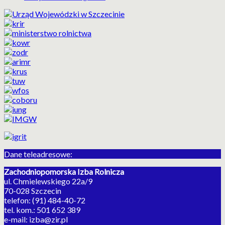
Dane teleadresowe:
Zachodniopomorska Izba Rolnicza
ul. Chmielewskiego 22a/9
70-028 Szczecin
telefon: (91) 484-40-72
tel. kom.: 501 652 389
e-mail: izba@zir.pl