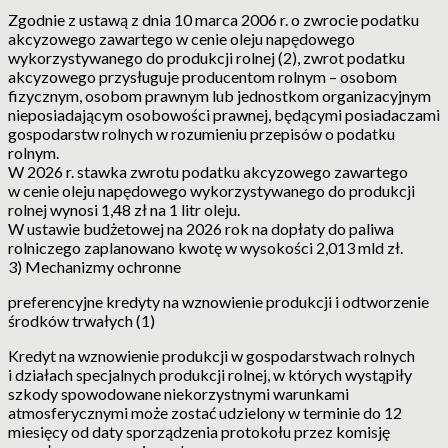
Zgodnie z ustawą z dnia 10 marca 2006 r. o zwrocie podatku
akcyzowego zawartego w cenie oleju napędowego
wykorzystywanego do produkcji rolnej (2), zwrot podatku
akcyzowego przysługuje producentom rolnym – osobom
fizycznym, osobom prawnym lub jednostkom organizacyjnym
nieposiadającym osobowości prawnej, będącymi posiadaczami
gospodarstw rolnych w rozumieniu przepisów o podatku
rolnym.
W 2026 r. stawka zwrotu podatku akcyzowego zawartego
w cenie oleju napędowego wykorzystywanego do produkcji
rolnej wynosi 1,48 zł na 1 litr oleju.
W ustawie budżetowej na 2026 rok na dopłaty do paliwa
rolniczego zaplanowano kwotę w wysokości 2,013 mld zł.
3) Mechanizmy ochronne
preferencyjne kredyty na wznowienie produkcji i odtworzenie
środków trwałych (1)
Kredyt na wznowienie produkcji w gospodarstwach rolnych
i działach specjalnych produkcji rolnej, w których wystąpiły
szkody spowodowane niekorzystnymi warunkami
atmosferycznymi może zostać udzielony w terminie do 12
miesięcy od daty sporządzenia protokołu przez komisję