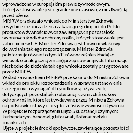
wprowadzona w europejskim prawie żywnościowym,
której zastosowanie jest ograniczone czasowo, z możliwością
przedłużenia.
MRiRW przekazało wniosek do Ministerstwa Zdrowia
o wydanie rozporządzenia zakazującego import do Polski
produktów żywnościowych zawierających pozostałości
wybranych środków ochrony roślin, których stosowanie jest
zabronione w UE. Minister Zdrowia jest bowiem właściwy
do wydania takiego rozporządzenia. Minister Zdrowia
poinformuje również o tym KE, równocześnie składając
wniosek o analogiczną zmianę przepisów unijnych. Informacje
niezbędne do złożenia takiego wniosku zostały przygotowane
przez MRiRW.
W ślad za wnioskiem MRiRW przekazało do Ministra Zdrowia
wkład do projektu rozporządzenia w sprawie ustanowienia
szczególnych wymagań dla środków spożywczych,
dotyczących pozostałości substancji czynnych środków
ochrony roślin, które jest wydawane przez Ministra Zdrowia
na podstawie ustawy o bezpieczeństwie żywności i żywienia.
W projekcie rozporządzenia ujęto 5 substancji czynnych:
karbendazym, benomyl, glufosynat, tiofanat metylu
i mankozeb.
Ujęte w projekcie środki spożywcze, zawierające pozostałości