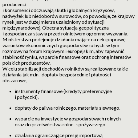
producenci
i konsumenci odczuwają skutki globalnych kryzysów,
nadwyżek lub niedoborów surowców, co powoduje, że krajowy
rynek jest w dużej mierze uzależniony od sytuacji
międzynarodowej. Obecna sytuacja geopolityczna
i gospodarcza stawia przed rolnictwem ogromne wyzwania.
Ministerstwo podejmuje działania mające na celu poprawę
warunków ekonomicznych gospodarstw rolnych, w tym
rozmowy na forum krajowym i europejskim, aby zapewnić
stabilność rynku, wsparcie finansowe oraz ochronę interesów
polskich producentów.
W celu stabilizacji dochodów rolników są realizowane takie
działania jak m.in.: dopłaty bezpośrednie i płatności
obszarowe,
instrumenty finansowe (kredyty preferencyjne
i pożyczki),
dopłaty do paliwa rolniczego, materiału siewnego,
wsparcie na inwestycje w gospodarstwach rolnych
oraz do przetwórstwa rolno- spożywczego,
działania ograniczające presję importową