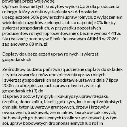
powołaną przez wojewodę.
Oprocentowanie tych kredytów wynosi 0,5% dla producenta
rolnego, który w dniu wystąpienia szkód posiadał
ubezpieczone 50% powierzchni upraw rolnych, z wyłączeniem
wieloletnich użytków zielonych, lub co najmniej 50% liczby
zwierząt gospodarskich, w przypadku pozostałych
producentów rolnych oprocentowanie obecnie wynosi 4,41%.
Na realizację pomocy w Planie finansowym ARiMR w 2026 r.
zaplanowano 68 mln. zł.
Dopłaty do ubezpieczeń upraw rolnych i zwierząt
gospodarskich
Ze środków budżetu państwa są udzielane dopłaty do składek
z tytułu zawarcia umów ubezpieczenia upraw rolnych
i zwierząt gospodarskich na podstawie ustawy z dnia 7 lipca
2005 r. o ubezpieczeniach upraw rolnych i zwierząt
gospodarskich (3) do:
1) upraw zbóż, w tym gryki i kukurydzy, upraw rzepaku,
rzepiku, słonecznika, facelii, gorczycy, lnu, konopi włóknistych,
chmielu, tytoniu, warzyw gruntowych, drzew i krzewów
owocowych, truskawek, ziemniaków, buraków cukrowych,
bobowatych grubonasiennych (roślin strączkowych), w tym
soi, upraw bobowatych drobnonasiennych lub roślin