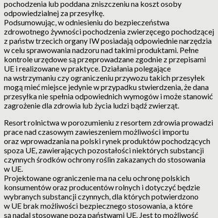
pochodzenia lub poddana zniszczeniu na koszt osoby
odpowiedzialnej za przesyłkę.
Podsumowując, w odniesieniu do bezpieczeństwa
zdrowotnego żywności pochodzenia zwierzęcego pochodzącej
z państw trzecich organy IW posiadają odpowiednie narzędzia
w celu sprawowania nadzoru nad takimi produktami. Pełne
kontrole urzędowe są przeprowadzane zgodnie z przepisami
UE i realizowane w praktyce. Działania polegające
na wstrzymaniu czy ograniczeniu przywozu takich przesyłek
mogą mieć miejsce jedynie w przypadku stwierdzenia, że dana
przesyłka nie spełnia odpowiednich wymogów i może stanowić
zagrożenie dla zdrowia lub życia ludzi bądź zwierząt.
Resort rolnictwa w porozumieniu z resortem zdrowia prowadzi
prace nad czasowym zawieszeniem możliwości importu
oraz wprowadzania na polski rynek produktów pochodzących
spoza UE, zawierających pozostałości niektórych substancji
czynnych środków ochrony roślin zakazanych do stosowania
w UE.
Projektowane ograniczenie ma na celu ochronę polskich
konsumentów oraz producentów rolnych i dotyczyć będzie
wybranych substancji czynnych, dla których potwierdzono
w UE brak możliwości bezpiecznego stosowania, a które
są nadal stosowane poza państwami UE. Jest to możliwość