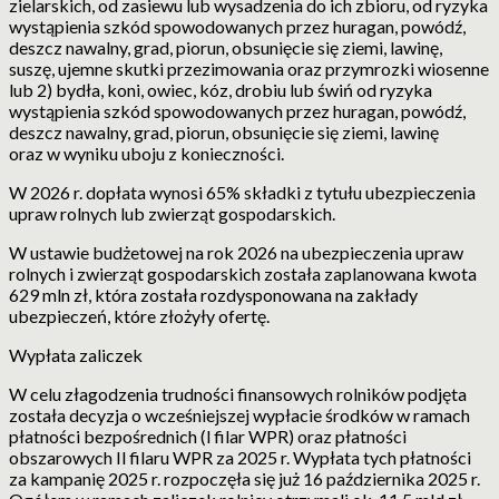
zielarskich, od zasiewu lub wysadzenia do ich zbioru, od ryzyka
wystąpienia szkód spowodowanych przez huragan, powódź,
deszcz nawalny, grad, piorun, obsunięcie się ziemi, lawinę,
suszę, ujemne skutki przezimowania oraz przymrozki wiosenne
lub 2) bydła, koni, owiec, kóz, drobiu lub świń od ryzyka
wystąpienia szkód spowodowanych przez huragan, powódź,
deszcz nawalny, grad, piorun, obsunięcie się ziemi, lawinę
oraz w wyniku uboju z konieczności.
W 2026 r. dopłata wynosi 65% składki z tytułu ubezpieczenia
upraw rolnych lub zwierząt gospodarskich.
W ustawie budżetowej na rok 2026 na ubezpieczenia upraw
rolnych i zwierząt gospodarskich została zaplanowana kwota
629 mln zł, która została rozdysponowana na zakłady
ubezpieczeń, które złożyły ofertę.
Wypłata zaliczek
W celu złagodzenia trudności finansowych rolników podjęta
została decyzja o wcześniejszej wypłacie środków w ramach
płatności bezpośrednich (l filar WPR) oraz płatności
obszarowych Il filaru WPR za 2025 r. Wypłata tych płatności
za kampanię 2025 r. rozpoczęła się już 16 października 2025 r.