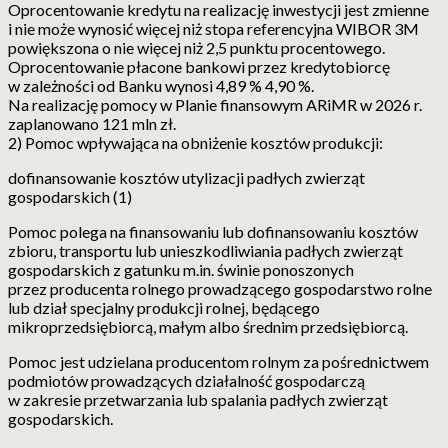
Oprocentowanie kredytu na realizację inwestycji jest zmienne
i nie może wynosić więcej niż stopa referencyjna WIBOR 3M
powiększona o nie więcej niż 2,5 punktu procentowego.
Oprocentowanie płacone bankowi przez kredytobiorcę
w zależności od Banku wynosi 4,89 % 4,90 %.
Na realizację pomocy w Planie finansowym ARiMR w 2026 r.
zaplanowano 121 mln zł.
2) Pomoc wpływająca na obniżenie kosztów produkcji:
dofinansowanie kosztów utylizacji padłych zwierząt
gospodarskich (1)
Pomoc polega na finansowaniu lub dofinansowaniu kosztów
zbioru, transportu lub unieszkodliwiania padłych zwierząt
gospodarskich z gatunku m.in. świnie ponoszonych
przez producenta rolnego prowadzącego gospodarstwo rolne
lub dział specjalny produkcji rolnej, będącego
mikroprzedsiębiorcą, małym albo średnim przedsiębiorcą.
Pomoc jest udzielana producentom rolnym za pośrednictwem
podmiotów prowadzących działalność gospodarczą
w zakresie przetwarzania lub spalania padłych zwierząt
gospodarskich.