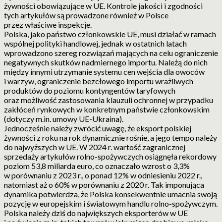
żywności obowiązujące w UE. Kontrole jakości i zgodności
tych artykułów są prowadzone również w Polsce
przez właściwe inspekcje.
Polska, jako państwo członkowskie UE, musi działać w ramach
wspólnej polityki handlowej, jednak w ostatnich latach
wprowadzono szereg rozwiązań mających na celu ograniczenie
negatywnych skutków nadmiernego importu. Należą do nich
między innymi utrzymanie systemu cen wejścia dla owoców
i warzyw, ograniczenie bezcłowego importu wrażliwych
produktów do poziomu kontyngentów taryfowych
oraz możliwość zastosowania klauzuli ochronnej w przypadku
zakłóceń rynkowych w konkretnym państwie członkowskim
(dotyczy m.in. umowy UE-Ukraina).
Jednocześnie należy zwrócić uwagę, że eksport polskiej
żywności z roku na rok dynamicznie rośnie, a jego tempo należy
do najwyższych w UE. W 2024 r. wartość zagranicznej
sprzedaży artykułów rolno-spożywczych osiągnęła rekordowy
poziom 53,8 miliarda euro, co oznaczało wzrost o 3,3%
w porównaniu z 2023 r., o ponad 12% w odniesieniu 2022 r.,
natomiast aż o 60% w porównaniu z 2020 r. Tak imponująca
dynamika potwierdza, że Polska konsekwentnie umacnia swoją
pozycję w europejskim i światowym handlu rolno-spożywczym.
Polska należy dziś do największych eksporterów w UE