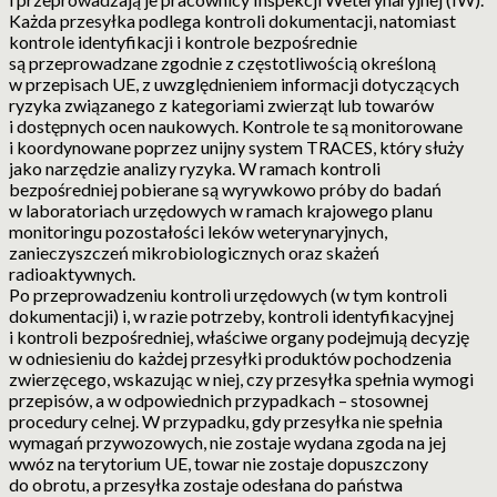
Każda przesyłka podlega kontroli dokumentacji, natomiast
kontrole identyfikacji i kontrole bezpośrednie
są przeprowadzane zgodnie z częstotliwością określoną
w przepisach UE, z uwzględnieniem informacji dotyczących
ryzyka związanego z kategoriami zwierząt lub towarów
i dostępnych ocen naukowych. Kontrole te są monitorowane
i koordynowane poprzez unijny system TRACES, który służy
jako narzędzie analizy ryzyka. W ramach kontroli
bezpośredniej pobierane są wyrywkowo próby do badań
w laboratoriach urzędowych w ramach krajowego planu
monitoringu pozostałości leków weterynaryjnych,
zanieczyszczeń mikrobiologicznych oraz skażeń
radioaktywnych.
Po przeprowadzeniu kontroli urzędowych (w tym kontroli
dokumentacji) i, w razie potrzeby, kontroli identyfikacyjnej
i kontroli bezpośredniej, właściwe organy podejmują decyzję
w odniesieniu do każdej przesyłki produktów pochodzenia
zwierzęcego, wskazując w niej, czy przesyłka spełnia wymogi
przepisów, a w odpowiednich przypadkach – stosownej
procedury celnej. W przypadku, gdy przesyłka nie spełnia
wymagań przywozowych, nie zostaje wydana zgoda na jej
wwóz na terytorium UE, towar nie zostaje dopuszczony
do obrotu, a przesyłka zostaje odesłana do państwa