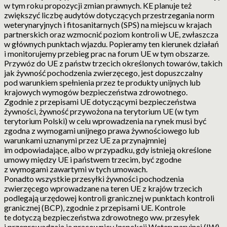
w tym roku propozycji zmian prawnych. KE planuje też
zwiększyć liczbę audytów dotyczących przestrzegania norm
weterynaryjnych i fitosanitarnych (SPS) na miejscu w krajach
partnerskich oraz wzmocnić poziom kontroli w UE, zwłaszcza
w głównych punktach wjazdu. Popieramy ten kierunek działań
i monitorujemy przebieg prac na forum UE w tym obszarze.
Przywóz do UE z państw trzecich określonych towarów, takich
jak żywność pochodzenia zwierzęcego, jest dopuszczalny
pod warunkiem spełnienia przez te produkty unijnych lub
krajowych wymogów bezpieczeństwa zdrowotnego.
Zgodnie z przepisami UE dotyczącymi bezpieczeństwa
żywności, żywność przywożona na terytorium UE (w tym
terytorium Polski) w celu wprowadzenia na rynek musi być
zgodna z wymogami unijnego prawa żywnościowego lub
warunkami uznanymi przez UE za przynajmniej
im odpowiadające, albo w przypadku, gdy istnieją określone
umowy między UE i państwem trzecim, być zgodne
z wymogami zawartymi w tych umowach.
Ponadto wszystkie przesyłki żywności pochodzenia
zwierzęcego wprowadzane na teren UE z krajów trzecich
podlegają urzędowej kontroli granicznej w punktach kontroli
granicznej (BCP), zgodnie z przepisami UE. Kontrole
te dotyczą bezpieczeństwa zdrowotnego ww. przesyłek
i przeprowadzają je pracownicy Inspekcji Weterynaryjnej (IW).