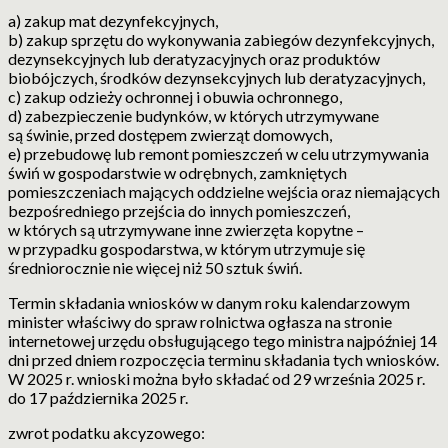
a) zakup mat dezynfekcyjnych,
b) zakup sprzętu do wykonywania zabiegów dezynfekcyjnych,
dezynsekcyjnych lub deratyzacyjnych oraz produktów
biobójczych, środków dezynsekcyjnych lub deratyzacyjnych,
c) zakup odzieży ochronnej i obuwia ochronnego,
d) zabezpieczenie budynków, w których utrzymywane
są świnie, przed dostępem zwierząt domowych,
e) przebudowę lub remont pomieszczeń w celu utrzymywania
świń w gospodarstwie w odrębnych, zamkniętych
pomieszczeniach mających oddzielne wejścia oraz niemających
bezpośredniego przejścia do innych pomieszczeń,
w których są utrzymywane inne zwierzęta kopytne –
w przypadku gospodarstwa, w którym utrzymuje się
średniorocznie nie więcej niż 50 sztuk świń.
Termin składania wniosków w danym roku kalendarzowym
minister właściwy do spraw rolnictwa ogłasza na stronie
internetowej urzędu obsługującego tego ministra najpóźniej 14
dni przed dniem rozpoczęcia terminu składania tych wniosków.
W 2025 r. wnioski można było składać od 29 września 2025 r.
do 17 października 2025 r.
zwrot podatku akcyzowego: