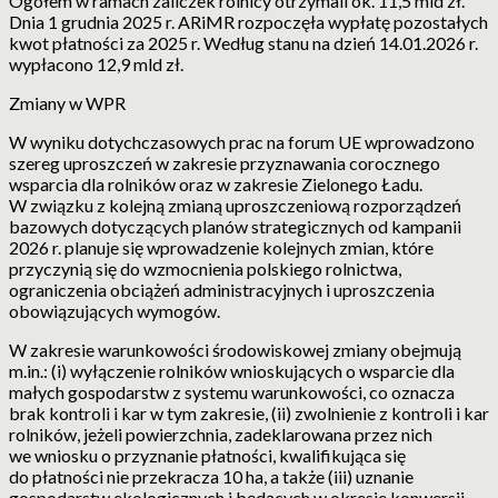
Ogółem w ramach zaliczek rolnicy otrzymali ok. 11,5 mld zł.
Dnia 1 grudnia 2025 r. ARiMR rozpoczęła wypłatę pozostałych
kwot płatności za 2025 r. Według stanu na dzień 14.01.2026 r.
wypłacono 12,9 mld zł.
Zmiany w WPR
W wyniku dotychczasowych prac na forum UE wprowadzono
szereg uproszczeń w zakresie przyznawania corocznego
wsparcia dla rolników oraz w zakresie Zielonego Ładu.
W związku z kolejną zmianą uproszczeniową rozporządzeń
bazowych dotyczących planów strategicznych od kampanii
2026 r. planuje się wprowadzenie kolejnych zmian, które
przyczynią się do wzmocnienia polskiego rolnictwa,
ograniczenia obciążeń administracyjnych i uproszczenia
obowiązujących wymogów.
W zakresie warunkowości środowiskowej zmiany obejmują
m.in.: (i) wyłączenie rolników wnioskujących o wsparcie dla
małych gospodarstw z systemu warunkowości, co oznacza
brak kontroli i kar w tym zakresie, (ii) zwolnienie z kontroli i kar
rolników, jeżeli powierzchnia, zadeklarowana przez nich
we wniosku o przyznanie płatności, kwalifikująca się
do płatności nie przekracza 10 ha, a także (iii) uznanie
gospodarstw ekologicznych i będących w okresie konwersji