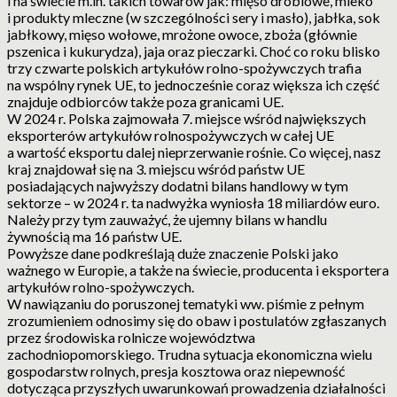
i na świecie m.in. takich towarów jak: mięso drobiowe, mleko
i produkty mleczne (w szczególności sery i masło), jabłka, sok
jabłkowy, mięso wołowe, mrożone owoce, zboża (głównie
pszenica i kukurydza), jaja oraz pieczarki. Choć co roku blisko
trzy czwarte polskich artykułów rolno-spożywczych trafia
na wspólny rynek UE, to jednocześnie coraz większa ich część
znajduje odbiorców także poza granicami UE.
W 2024 r. Polska zajmowała 7. miejsce wśród największych
eksporterów artykułów rolno­spożywczych w całej UE
a wartość eksportu dalej nieprzerwanie rośnie. Co więcej, nasz
kraj znajdował się na 3. miejscu wśród państw UE
posiadających najwyższy dodatni bilans handlowy w tym
sektorze – w 2024 r. ta nadwyżka wyniosła 18 miliardów euro.
Należy przy tym zauważyć, że ujemny bilans w handlu
żywnością ma 16 państw UE.
Powyższe dane podkreślają duże znaczenie Polski jako
ważnego w Europie, a także na świecie, producenta i eksportera
artykułów rolno-spożywczych.
W nawiązaniu do poruszonej tematyki ww. piśmie z pełnym
zrozumieniem odnosimy się do obaw i postulatów zgłaszanych
przez środowiska rolnicze województwa
zachodniopomorskiego. Trudna sytuacja ekonomiczna wielu
gospodarstw rolnych, presja kosztowa oraz niepewność
dotycząca przyszłych uwarunkowań prowadzenia działalności