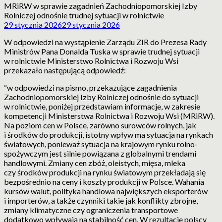
MRiRW w sprawie zagadnień Zachodniopomorskiej Izby
Rolniczej odnośnie trudnej sytuacji w rolnictwie
29 stycznia 2026
29 stycznia 2026
W odpowiedzi na wystąpienie Zarządu ZIR do Prezesa Rady
Ministrów Pana Donalda Tuska w sprawie trudnej sytuacji
w rolnictwie Ministerstwo Rolnictwa i Rozwoju Wsi
przekazało następującą odpowiedź:
“w odpowiedzi na pismo, przekazujące zagadnienia
Zachodniopomorskiej Izby Rolniczej odnośnie do sytuacji
w rolnictwie, poniżej przedstawiam informacje, w zakresie
kompetencji Ministerstwa Rolnictwa i Rozwoju Wsi (MRiRW).
Na poziom cen w Polsce, zarówno surowców rolnych, jak
i środków do produkcji, istotny wpływ ma sytuacja na rynkach
światowych, ponieważ sytuacja na krajowym rynku rolno-
spożywczym jest silnie powiązana z globalnymi trendami
handlowymi. Zmiany cen zbóż, oleistych, mięsa, mleka
czy środków produkcji na rynku światowym przekładają się
bezpośrednio na ceny i koszty produkcji w Polsce. Wahania
kursów walut, polityka handlowa największych eksporterów
i importerów, a także czynniki takie jak konflikty zbrojne,
zmiany klimatyczne czy ograniczenia transportowe
dodatkowo wpływają na stabilność cen. W rezultacie polscy