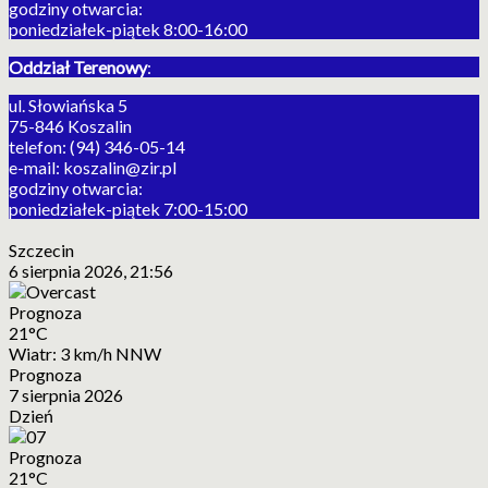
godziny otwarcia:
poniedziałek-piątek 8:00-16:00
Oddział Terenowy
:
ul. Słowiańska 5
75-846 Koszalin
telefon: (94) 346-05-14
e-mail: koszalin@zir.pl
godziny otwarcia:
poniedziałek-piątek 7:00-15:00
Szczecin
6 sierpnia 2026, 21:56
Prognoza
21°C
Wiatr: 3 km/h NNW
Prognoza
7 sierpnia 2026
Dzień
Prognoza
21°C