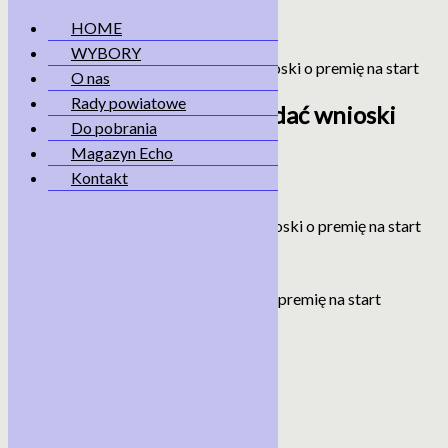
HOME
WYBORY
Skip
O nas
to
Rady powiatowe
content
Młodzi rolnicy mogą składać wnioski
Do pobrania
o premię na start
Magazyn Echo
Kontakt
Home
aktualności
Młodzi rolnicy mogą składać wnioski o premię na start
<< powrót
Młodzi rolnicy mogą składać wnioski o premię na start
3 czerwca 2026
29 czerwca 2026