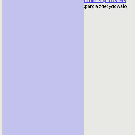
za pośrednictwem
Platformy Usług Elektronicznych ARiMR
.
W pierwszym dniu naboru o tę formę wsparcia zdecydowało
się ubiegać kilkunastu rolników.
Więcej informacji –
otwórz
Źródło:ARiMR
<< powrót
Nawigacja:
Aktualności
Stanowiska ZIR
Szkody w rolnictwie
Szkody łowieckie
Nieruchomości
KSOW
Porady prawne
Stacje meteorologiczne