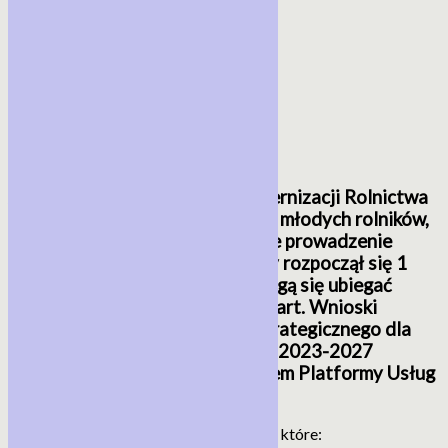
Agencja Restrukturyzacji i Modernizacji Rolnictwa
po raz kolejny oferuje pomoc dla młodych rolników,
decydujących się na samodzielne prowadzenie
gospodarstwa. W naborze, który rozpoczął się 1
czerwca i potrwa do 30 lipca, mogą się ubiegać
o 200 lub 300 tys. zł premii na start. Wnioski
o pomoc finansowaną z Planu Strategicznego dla
Wspólnej Polityki Rolnej na lata 2023-2027
przyjmowane są za pośrednictwem Platformy Usług
Elektronicznych.
Premie mogą otrzymać osoby fizyczne, które: