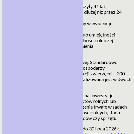
w dniu złożenia wniosku nie ukończyły 41 lat,
prowadzą działalność rolniczą nie dłużej niż przez 24
miesiące albo ją rozpoczynają,
mają nadany numer identyfikacyjny w ewidencji
producentów,
zdobyły kwalifikacje zawodowe lub umiejętności
przydatne do prowadzenia działalności rolniczej
albo zobowiążą się do ich uzupełnienia,
złożą biznesplan.
Wsparcie ma formę płatności ryczałtowej. Standardowo
to 200 tys. zł, a w przypadku młodych gospodarzy
zdecydowanych na prowadzenie produkcji zwierzęcej – 300
tys. zł. Niezależnie od kwoty wypłata realizowana jest w dwóch
ratach.
Przyznane fundusze należy przeznaczyć na: inwestycje
budowlane służące wytwarzaniu produktów rolnych lub
przygotowaniu ich do sprzedaży, nasadzenia trwałe w sadach
i na plantacjach oraz zakupy nieruchomości rolnych, stada
podstawowego, nowych maszyn i pojazdów czy sprzętu.
Wnioski przyjmowane są od 1 czerwca do 30 lipca 2026 r.