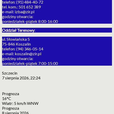
telefon: (91) 484-40-72
tel. kom.: 501 652 389
e-mail: izba@zir.pl
godziny otwarcia:
poniedziałek-piątek 8:00-16:00
Oddział Terenowy
:
ul. Słowiańska 5
75-846 Koszalin
telefon: (94) 346-05-14
e-mail: koszalin@zir.pl
godziny otwarcia:
poniedziałek-piątek 7:00-15:00
Szczecin
7 sierpnia 2026, 22:24
Prognoza
16°C
Wiatr: 5 km/h WNW
Prognoza
8 sierpnia 2026