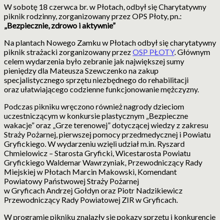
W sobotę 18 czerwca br. w Płotach, odbył się Charytatywny
piknik rodzinny, zorganizowany przez OPS Płoty, pn.:
„Bezpiecznie, zdrowo i aktywnie”
Na plantach Nowego Zamku w Płotach odbył się charytatywny
piknik strażacki zorganizowany przez
OSP PŁOTY
. Głównym
celem wydarzenia było zebranie jak największej sumy
pieniędzy dla Mateusza Szewczenko na zakup
specjalistycznego sprzętu niezbędnego do rehabilitacji
oraz ułatwiającego codzienne funkcjonowanie mężczyzny.
Podczas pikniku wręczono również nagrody dzieciom
uczestniczącym w konkursie plastycznym „Bezpieczne
wakacje” oraz „Grze terenowej” dotyczącej wiedzy z zakresu
Straży Pożarnej, pierwszej pomocy przedmedycznej i Powiatu
Gryfickiego. W wydarzeniu wzięli udział m.in. Ryszard
Chmielowicz – Starosta Gryficki, Wicestarosta Powiatu
Gryfickiego Waldemar Wawrzyniak, Przewodniczący Rady
Miejskiej w Płotach Marcin Makowski, Komendant
Powiatowy Państwowej Straży Pożarnej
w Gryficach Andrzej Gołdyn oraz Piotr Nadzikiewicz
Przewodniczący Rady Powiatowej ZIR w Gryficach.
W programie pikniku znalazły się pokazy sprzętu i konkurencje