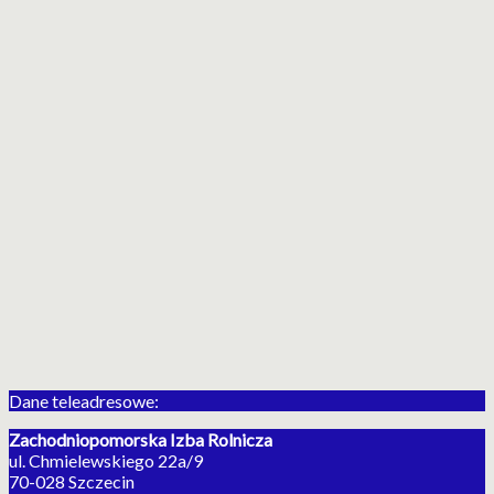
Dane teleadresowe:
Zachodniopomorska Izba Rolnicza
ul. Chmielewskiego 22a/9
70-028 Szczecin