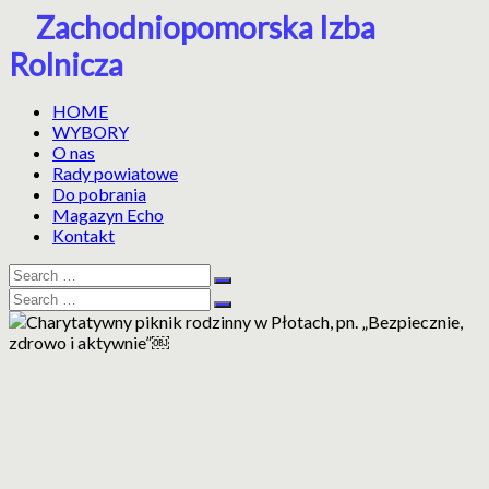
Skip
Zachodniopomorska Izba
to
Rolnicza
content
HOME
WYBORY
O nas
Rady powiatowe
Do pobrania
Magazyn Echo
Kontakt
Search
Search
for:
Search
Search
for: