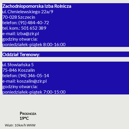
Zachodniopomorska Izba Rolnicza
ul. Chmielewskiego 22a/9
70-028 Szczecin
telefon: (91) 484-40-72
tel. kom.: 501 652 389
e-mail: izba@zir.pl
godziny otwarcia:
poniedziałek-piątek 8:00-16:00
Oddział Terenowy
:
ul. Słowiańska 5
75-846 Koszalin
telefon: (94) 346-05-14
e-mail: koszalin@zir.pl
godziny otwarcia:
poniedziałek-piątek 7:00-15:00
Prognoza
19°C
Wiatr: 10 km/h WNW