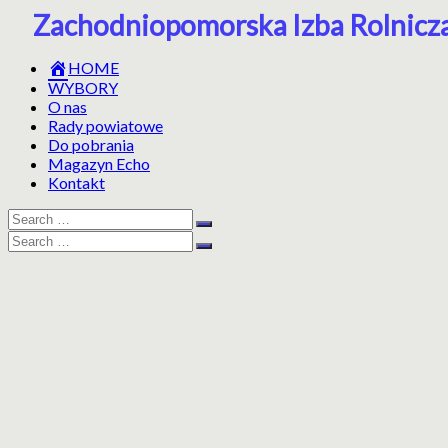
Skip
Zachodniopomorska Izba Rolnicz
to
content
HOME
WYBORY
O nas
Rady powiatowe
Do pobrania
Magazyn Echo
Kontakt
Search
Search
for:
Search
Search
for: