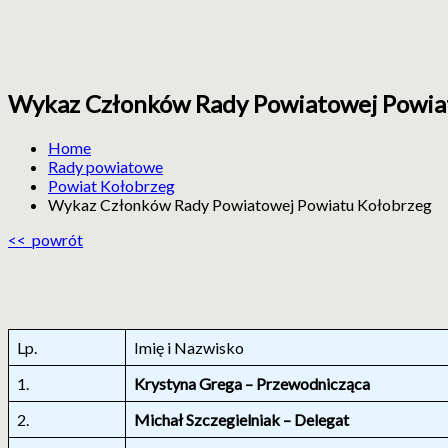
Wykaz Członków Rady Powiatowej Powia
ZIR
Zachodniopomorska
Izba
Home
Rolnicza
Rady powiatowe
Powiat Kołobrzeg
Wykaz Członków Rady Powiatowej Powiatu Kołobrzeg
<< powrót
Lp.
Imię i Nazwisko
1.
Krystyna Grega – Przewodnicząca
2.
Michał Szczegielniak – Delegat