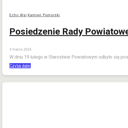
Echo Wsi
Kamień Pomorski
Posiedzenie Rady Powiatowe
3 marca 2026
W dniu 19 lutego w Starostwie Powiatowym odbyło się po
Czytaj dalej