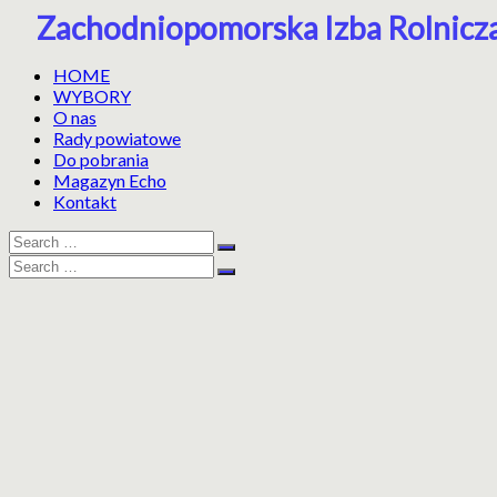
Skip
Zachodniopomorska Izba Rolnicz
to
content
HOME
WYBORY
O nas
Rady powiatowe
Do pobrania
Magazyn Echo
Kontakt
Search
Search
for:
Search
Search
for: