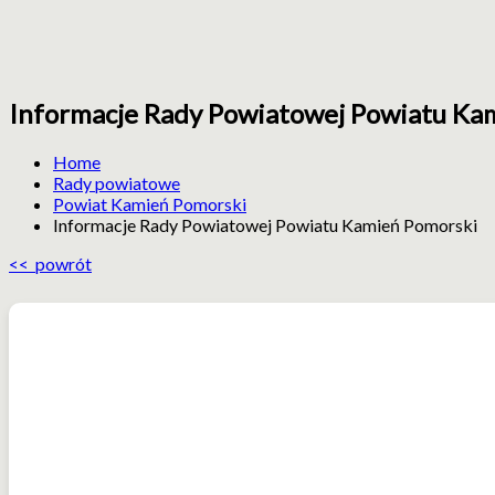
Informacje Rady Powiatowej Powiatu Ka
ZIR
Zachodniopomorska
Izba
Home
Rolnicza
Rady powiatowe
Powiat Kamień Pomorski
Informacje Rady Powiatowej Powiatu Kamień Pomorski
<< powrót