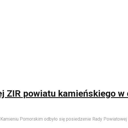
 ZIR powiatu kamieńskiego w d
 Kamieniu Pomorskim odbyło się posiedzenie Rady Powiatowej