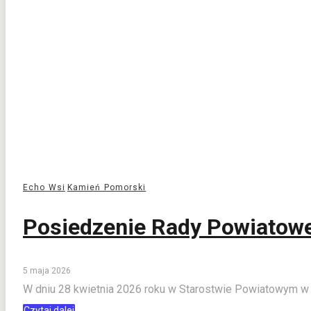
Echo Wsi
Kamień Pomorski
Posiedzenie Rady Powiatowej
5 maja 2026
W dniu 28 kwietnia 2026 roku w Starostwie Powiatowym w
Czytaj dalej